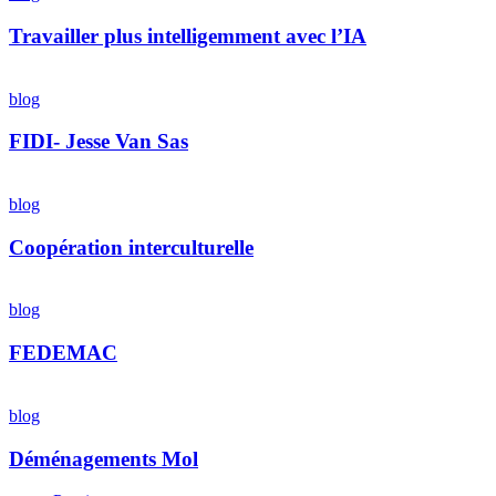
intelligemment
avec
Travailler plus intelligemment avec l’IA
l’IA
FIDI-
Jesse
blog
Van
Sas
FIDI- Jesse Van Sas
Coopération
interculturelle
blog
Coopération interculturelle
FEDEMAC
blog
FEDEMAC
Déménagements
Mol
blog
Déménagements Mol