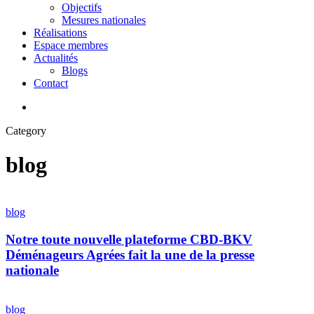
Objectifs
Mesures nationales
Réalisations
Espace membres
Actualités
Blogs
Contact
account
Category
blog
Notre
toute
blog
nouvelle
plateforme
Notre toute nouvelle plateforme CBD-BKV
CBD-
Déménageurs Agrées fait la une de la presse
BKV
nationale
Déménageurs
Agrées
Entreprises
fait
de
blog
la