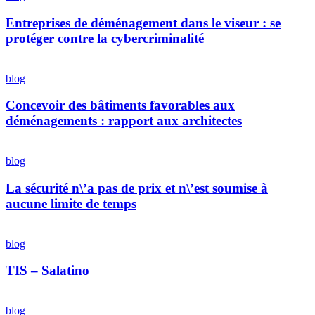
déménagement
une
dans
Entreprises de déménagement dans le viseur : se
de
le
la
protéger contre la cybercriminalité
viseur
presse
:
nationale
Concevoir
se
des
blog
protéger
bâtiments
contre
favorables
Concevoir des bâtiments favorables aux
la
aux
déménagements : rapport aux architectes
cybercriminalité
déménagements
:
La
rapport
sécurité
blog
aux
n\’a
architectes
pas
La sécurité n\’a pas de prix et n\’est soumise à
de
aucune limite de temps
prix
et
TIS
n\’est
–
blog
soumise
Salatino
à
TIS – Salatino
aucune
limite
Travailler
de
plus
blog
temps