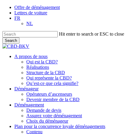
Skip
Offre de déménagement
to
Lettres de voiture
main
FR
content
NL
Hit enter to search or ESC to close
Search
Close
Search
account
Menu
A propos de nous
Qui est la CBD?
Réalisations
Structure de la CBD
Qui représente la CBD?
Qu’est-ce que cela signifie?
Déménageur
Opérateurs d’ascenseurs
Devenir membre de la CBD
Déménagement
Demande de devis
Assurez votre déménagement
Choix du déménageur
Plan pour la concurrence loyale déménagements
Contenu